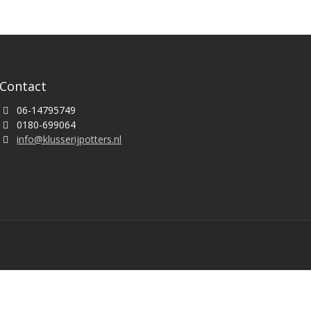
Contact
06-14795749
0180-699064
info@klusserijpotters.nl