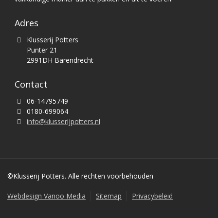
Adres
Klusserij Potters
Punter 21
2991DH Barendrecht
Contact
06-14795749
0180-699064
info@klusserijpotters.nl
©Klusserij Potters. Alle rechten voorbehouden
Webdesign Vanoo Media
Sitemap
Privacybeleid