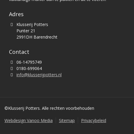
Adres
Klusserij Potters
Punter 21
2991DH Barendrecht
Contact
06-14795749
0180-699064
info@klusserijpotters.nl
©Klusserij Potters. Alle rechten voorbehouden
Webdesign Vanoo Media
Sitemap
Privacybeleid